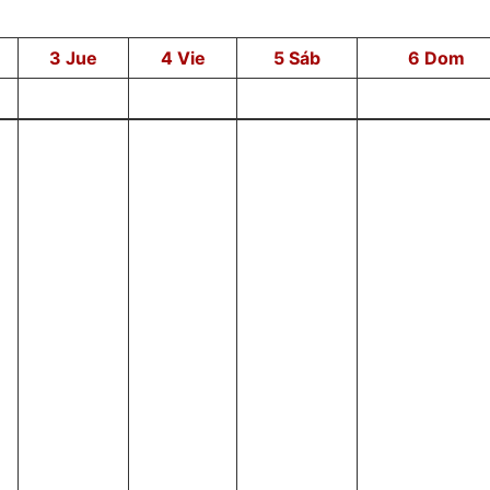
3
Jue
4
Vie
5
Sáb
6
Dom